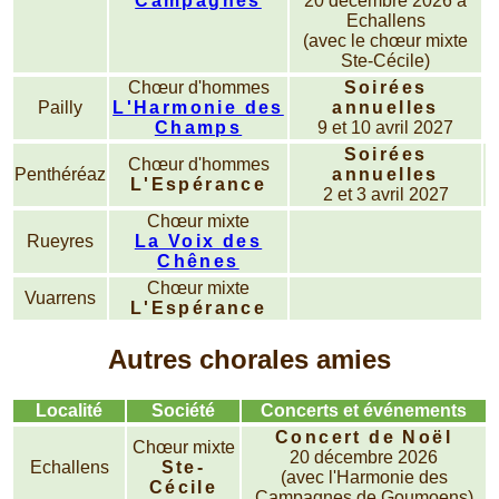
Campagnes
20 décembre 2026 à
Echallens
(avec le chœur mixte
Ste-Cécile)
Chœur d'hommes
Soirées
Pailly
L'Harmonie des
annuelles
Champs
9 et 10 avril 2027
Soirées
Chœur d'hommes
Penthéréaz
annuelles
L'Espérance
2 et 3 avril 2027
Chœur mixte
Rueyres
La Voix des
Chênes
Chœur mixte
Vuarrens
L'Espérance
Autres chorales amies
Localité
Société
Concerts et événements
Concert de Noël
Chœur mixte
20 décembre 2026
Echallens
Ste-
(avec l'Harmonie des
Cécile
Campagnes de Goumoens)