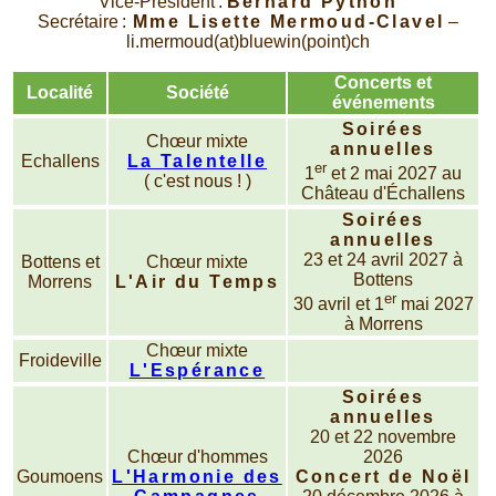
Vice-Président :
Bernard Python
Secrétaire :
Mme Lisette Mermoud-Clavel
–
li.mermoud(at)bluewin(point)ch
Concerts et
Localité
Société
événements
Soirées
Chœur mixte
annuelles
Echallens
La Talentelle
er
1
et 2 mai 2027 au
( c'est nous ! )
Château d'Échallens
Soirées
annuelles
23 et 24 avril 2027 à
Bottens et
Chœur mixte
Bottens
Morrens
L'Air du Temps
er
30 avril et 1
mai 2027
à Morrens
Chœur mixte
Froideville
L'Espérance
Soirées
annuelles
20 et 22 novembre
Chœur d'hommes
2026
Goumoens
L'Harmonie des
Concert de Noël