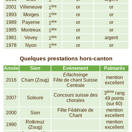
ère
2001
Villeneuve
or
or
1
ère
1993
Morges
or
or
1
ère
1989
Payerne
or
or
1
ère
1985
Montreux
or
or
1
ère
1981
Vevey
or
argent
1
ère
1978
Nyon
or
or
1
Quelques prestations hors-canton
Année
Sion
Evénement
Palmarès
Eifachsinge
mention
2016
Cham (Zoug)
Fête de chant Suisse
excellent
Centrale
ème
3
rang
Concours suisse des
2007
Soleure
49 points
chorales
(sur 60)
Fête Fédérale de
mention
2000
Sion
Chant
excellent
Rotkreuz
mention
1990
(Zoug)
excellent