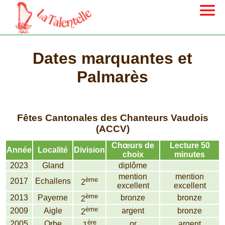
Dates marquantes et
Palmarès
Fêtes Cantonales des Chanteurs Vaudois
(ACCV)
Chœurs de
Lecture 50
Année
Localité
Division
choix
minutes
2023
Gland
diplôme
mention
mention
ème
2017
Echallens
2
excellent
excellent
ème
2013
Payerne
bronze
bronze
2
ème
2009
Aigle
argent
bronze
2
ère
2005
Orbe
or
argent
1