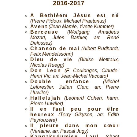
2016-2017
A Bethléem Jésus est né
(Pierre Pidoux, Michael Praetorius)
Avent
(Jean Mamie, Yvette Kummer)
Berceuse
(Wolfgang Amadeus
Mozart, Jules Barbier, arr. René
Defossez)
Chanson de mai
(Albert Rudhardt,
Felix Mendelssohn)
Dieu de vie
(Blaise Mettraux,
Nicolas Ruegg)
Don Leon
(F. Coulonges, Claude-
Henri Vic, arr. Jean-Michel Vaccaro)
Double enfance
(Michel
Leforestier, Julien Clerc, arr. Pierre
Huwiler)
Hallelujah
(Leonard Cohen, harm.
Pierre Huwiler)
Il en faut peu pour être
heureux
(Terry Glkyson, arr. Edith
Peyrouzère)
Il pleure dans mon cœur
(Verlaine, arr. Pascal Jugy)
Kangakudumise Laul
(chant