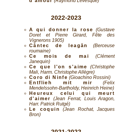
d'amour
(Raymond Lévesque)
2022-2023
A qui donner la rose
(Gustave
Doret et Pierre Girard, Fête des
Vignerons 1905)
Cântec de leagăn
(Berceuse
roumaine)
Ce mois de mai
(Clément
Janequin)
Ce que l'on s'aime
(Christophe
Mali, Harm. Christophe Allègre)
Coro di Ninfe
(Gioachino Rossini)
Entflieh mit mir
(Felix
Mendelssohn-Bartholdy, Heinrich Heine)
Heureux celui qui meurt
d'aimer
(Jean Ferrat, Louis Aragon,
Harr. Patrick Rutgé)
Le coquin
(Jean Rochat, Jacques
Bron)
2021-2022