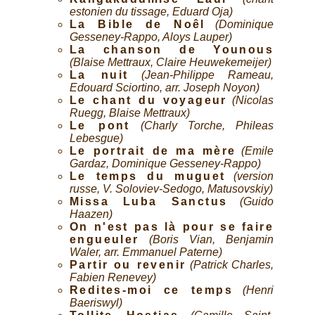
estonien du tissage, Eduard Oja)
La Bible de Noêl
(Dominique
Gesseney-Rappo, Aloys Lauper)
La chanson de Younous
(Blaise Mettraux, Claire Heuwekemeijer)
La nuit
(Jean-Philippe Rameau,
Edouard Sciortino, arr. Joseph Noyon)
Le chant du voyageur
(Nicolas
Ruegg, Blaise Mettraux)
Le pont
(Charly Torche, Phileas
Lebesgue)
Le portrait de ma mère
(Emile
Gardaz, Dominique Gesseney-Rappo)
Le temps du muguet
(version
russe, V. Soloviev-Sedogo, Matusovskiy)
Missa Luba Sanctus
(Guido
Haazen)
On n'est pas là pour se faire
engueuler
(Boris Vian, Benjamin
Waler, arr. Emmanuel Paterne)
Partir ou revenir
(Patrick Charles,
Fabien Renevey)
Redites-moi ce temps
(Henri
Baeriswyl)