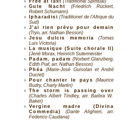
Free at last
(Traditional Spiritual)
Gute Nacht
(Friedrich Rückert,
Robert Schumann)
Ipharadisi
(Traditionel de l'Afrique du
Sud)
J'ai rien prévu pour demain
(Tryo, arr. Nathan Besson)
Jesu dulcis memoria
(Tomas
Luis Victoria)
La musique (Suite chorale II)
(Jené Morax, Heinrich Sutermeister
Padam, padam
(Norbert Glanzberg,
Edith Piaf, arr. Nathan Besson)
Phéa
(Marie-José Guisolan et André
Ducret)
Pour chanter le pays
(Maurice
Budry, Charly Martin)
The storm is passing over
(Charles Albert Tindley, arr. Barbra W.
Baker)
Vergine madre (Divina
Commedia)
(Dante Alighieri, arr.
Federico Caudana)