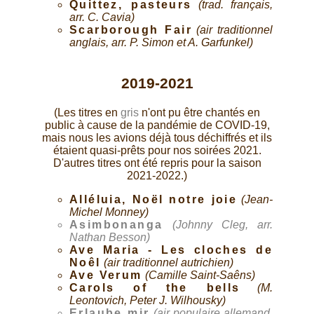
Quittez, pasteurs
(trad. français,
arr. C. Cavia)
Scarborough Fair
(air traditionnel
anglais, arr. P. Simon et A. Garfunkel)
2019-2021
(Les titres en
gris
n'ont pu être chantés en
public à cause de la pandémie de COVID-19,
mais nous les avions déjà tous déchiffrés et ils
étaient quasi-prêts pour nos soirées 2021.
D'autres titres ont été repris pour la saison
2021-2022.)
Alléluia, Noël notre joie
(Jean-
Michel Monney)
Asimbonanga
(Johnny Cleg, arr.
Nathan Besson)
Ave Maria - Les cloches de
Noêl
(air traditionnel autrichien)
Ave Verum
(Camille Saint-Saêns)
Carols of the bells
(M.
Leontovich, Peter J. Wilhousky)
Erlaube mir
(air populaire allemand,