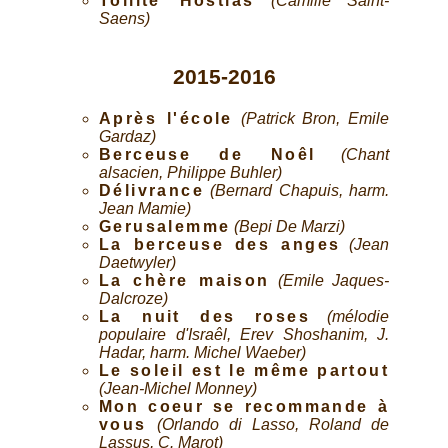
Tollite Hostias
(Camille Saint-
Saens)
2015-2016
Après l'école
(Patrick Bron, Emile
Gardaz)
Berceuse de Noêl
(Chant
alsacien, Philippe Buhler)
Délivrance
(Bernard Chapuis, harm.
Jean Mamie)
Gerusalemme
(Bepi De Marzi)
La berceuse des anges
(Jean
Daetwyler)
La chère maison
(Emile Jaques-
Dalcroze)
La nuit des roses
(mélodie
populaire d'Israêl, Erev Shoshanim, J.
Hadar, harm. Michel Waeber)
Le soleil est le même partout
(Jean-Michel Monney)
Mon coeur se recommande à
vous
(Orlando di Lasso, Roland de
Lassus, C. Marot)