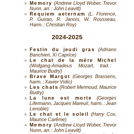
Memory
(Andrew Lloyd Wober, Trevor
Nunn, arr. : John Leavitt)
Requiem aeternam
(L. Florence,
P. Guirao, R. Janois, W. Rousseau,
Harm. : Christian Roy)
2024-2025
Festin du jeudi gras
(Adriano
Banchieri, Xi Caprice)
Le chat de la mère Michel
(Wofgang-Amadeus Mozart, trad. :
Maurice Budry)
Brave Margot
(Georges Brassens,
harm. : Xavier Vidic)
Les chats
(Robert Mermoud, Maurice
Budry)
La lune est morte
(Georges
Lifermann, Jacques Mareuil, harm. : Jean
Lenoble)
Le chat et le soleil
(Harry Cox,
Maurice Carême)
Memory
(Andrew Lloyd Wober, Trevor
Nunn, arr. : John Leavitt)