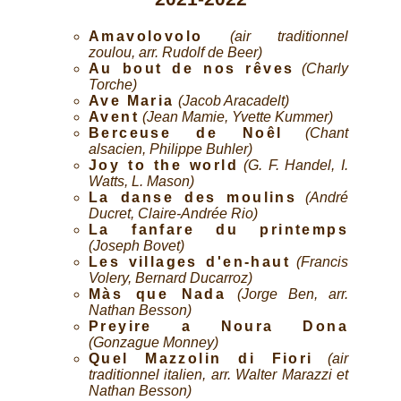
Amavolovolo
(air traditionnel
zoulou, arr. Rudolf de Beer)
Au bout de nos rêves
(Charly
Torche)
Ave Maria
(Jacob Aracadelt)
Avent
(Jean Mamie, Yvette Kummer)
Berceuse de Noêl
(Chant
alsacien, Philippe Buhler)
Joy to the world
(G. F. Handel, I.
Watts, L. Mason)
La danse des moulins
(André
Ducret, Claire-Andrée Rio)
La fanfare du printemps
(Joseph Bovet)
Les villages d'en-haut
(Francis
Volery, Bernard Ducarroz)
Màs que Nada
(Jorge Ben, arr.
Nathan Besson)
Preyire a Noura Dona
(Gonzague Monney)
Quel Mazzolin di Fiori
(air
traditionnel italien, arr. Walter Marazzi et
Nathan Besson)