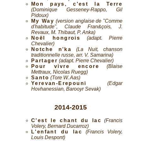
Mon pays, c'est la Terre
(Dominique Gesseney-Rappo, Gil
Pidoux)
My Way
(version anglaise de "Comme
d'habitude", Claude Fran&çois, J.
Revaux, M. Thibaut, P. Anka)
Noël hongrois
(adapt. Pierre
Chevalier)
Notche n'ka
(La Nuit, chanson
traditionnelle russe, arr. V. Samarina)
Partager
(adapt. Pierre Chevalier)
Pour vivre encore
(Blaise
Mettraux, Nicolas Ruegg)
Santo
(Tore W. Aas)
Yerevan-Erepouni
(Edgar
Hovhanessian, Barooyr Sevak)
2014-2015
C'est le chant du lac
(Francis
Volery, Bernard Ducarroz)
L'enfant du lac
(Francis Volery,
Louis Despont)