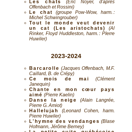
Les chats
(Eric Noyer, d'après
Offenbach et Rossini)
Le chat
(groupe Pow-Wow, harm. :
Michel Schwingrouber)
Tout le monde veut devenir
un cat (Les aristochats)
(Al
Rinker, Floyd Huddleston, harm. : PIerre
Huwiler)
2023-2024
Barcarolle
(Jacques Offenbach, M.F.
Caillard, B. de Crépy)
Ce mois de mai
(Clément
Janequin)
Chante en mon cœur pays
aimé
(Pierre Kaelin)
Danse la neige
(Alain Langrée,
Pierre G. Amiot)
Hallelujah
(Leonard Cohen, harm.
Pierre Huwiler)
L'hymne des vendanges
(Blase
Hofmann, Jérôme Berney)
La petite suite québécoise