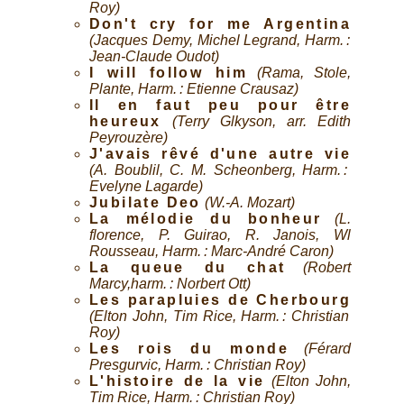
Roy)
Don't cry for me Argentina
(Jacques Demy, Michel Legrand, Harm. :
Jean-Claude Oudot)
I will follow him
(Rama, Stole,
Plante, Harm. : Etienne Crausaz)
Il en faut peu pour être
heureux
(Terry Glkyson, arr. Edith
Peyrouzère)
J'avais rêvé d'une autre vie
(A. Boublil, C. M. Scheonberg, Harm. :
Evelyne Lagarde)
Jubilate Deo
(W.-A. Mozart)
La mélodie du bonheur
(L.
florence, P. Guirao, R. Janois, Wl
Rousseau, Harm. : Marc-André Caron)
La queue du chat
(Robert
Marcy,harm. : Norbert Ott)
Les parapluies de Cherbourg
(Elton John, Tim Rice, Harm. : Christian
Roy)
Les rois du monde
(Férard
Presgurvic, Harm. : Christian Roy)
L'histoire de la vie
(Elton John,
Tim Rice, Harm. : Christian Roy)