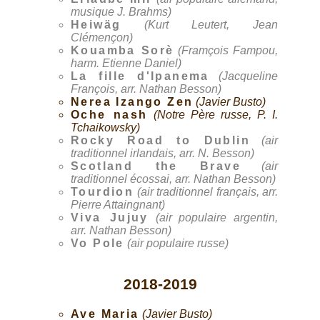
musique J. Brahms)
Heiwäg
(Kurt Leutert, Jean
Clémençon)
Kouamba Sorè
(Framçois Fampou,
harm. Etienne Daniel)
La fille d'Ipanema
(Jacqueline
François, arr. Nathan Besson)
Nerea Izango Zen
(Javier Busto)
Oche nash
(Notre Père russe, P. I.
Tchaikowsky)
Rocky Road to Dublin
(air
traditionnel irlandais, arr. N. Besson)
Scotland the Brave
(air
traditionnel écossai, arr. Nathan Besson)
Tourdion
(air traditionnel français, arr.
Pierre Attaingnant)
Viva Jujuy
(air populaire argentin,
arr. Nathan Besson)
Vo Pole
(air populaire russe)
2018-2019
Ave Maria
(Javier Busto)