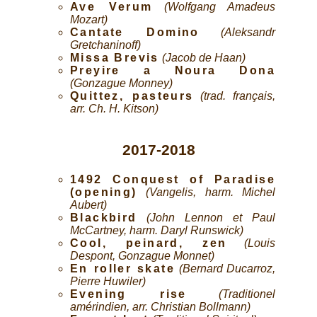
Ave Verum
(Wolfgang Amadeus
Mozart)
Cantate Domino
(Aleksandr
Gretchaninoff)
Missa Brevis
(Jacob de Haan)
Preyire a Noura Dona
(Gonzague Monney)
Quittez, pasteurs
(trad. français,
arr. Ch. H. Kitson)
2017-2018
1492 Conquest of Paradise
(opening)
(Vangelis, harm. Michel
Aubert)
Blackbird
(John Lennon et Paul
McCartney, harm. Daryl Runswick)
Cool, peinard, zen
(Louis
Despont, Gonzague Monnet)
En roller skate
(Bernard Ducarroz,
Pierre Huwiler)
Evening rise
(Traditionel
amérindien, arr. Christian Bollmann)